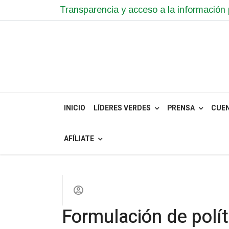
Transparencia y acceso a la información 
Boyacá avan
04
con la tran
MAY
...
Formalizamo
29
Aida Quilcu
INICIO
LÍDERES VERDES
PRENSA
CUE
ABR
...
AFÍLIATE
El Partido 
27
adhesión a 
ABR
...
Formulación de polít