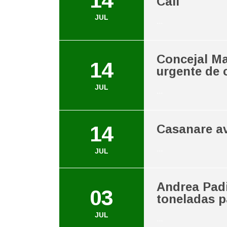
14
Cali
JUL
...
Concejal Ma
14
urgente de 
JUL
...
14
Casanare av
...
JUL
Andrea Padi
03
toneladas p
JUL
...