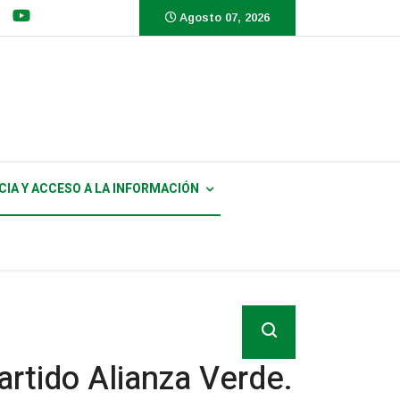
Agosto 07, 2026
tas reafirma compromiso
ncial de Iván Cepeda y
IA Y ACCESO A LA INFORMACIÓN
ogramático para decidir
a y Aida Quilcué
artido Alianza Verde.