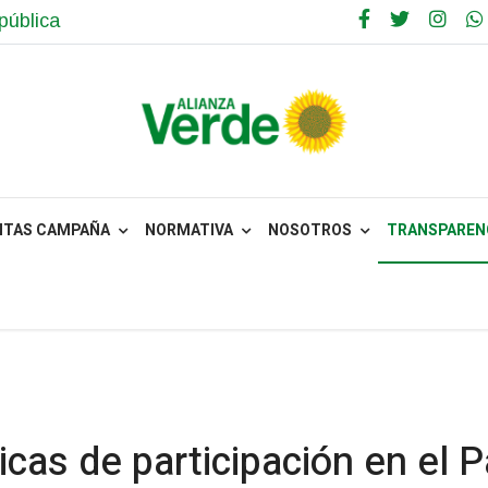
pública
za con resultados: rendición de cuen
sparencia y la equidad
s nuestra unión a la campaña preside
é
NTAS CAMPAÑA
NORMATIVA
NOSOTROS
TRANSPARENC
Alianza Verde construye un acuerdo pr
la campaña presidencial de Iván Ceped
icas de participación en el P