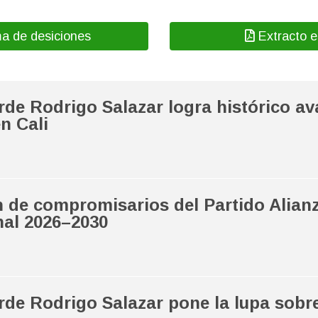
ntactar al coordinador de tu departame
animal?
a de desiciones
Extracto e
rde Rodrigo Salazar logra histórico av
n Cali
 de compromisarios del Partido Alianz
nal 2026–2030
rde Rodrigo Salazar pone la lupa sobre 