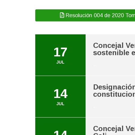
¿Quieres co
28
protección 
Resolución 004 de 2020 Tom
JUL
...
Concejal Ve
17
sostenible e
JUL
...
Designación
14
constitucio
JUL
...
Concejal Ve