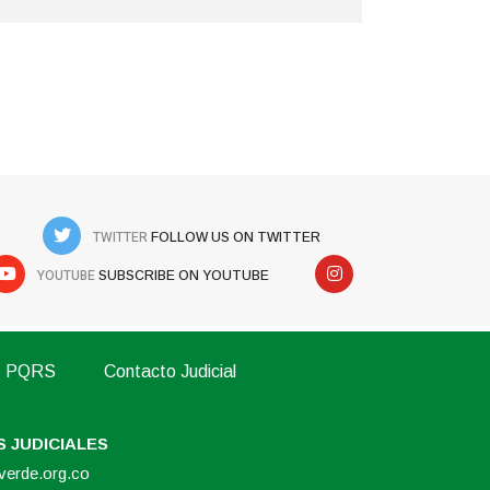
queña de Oro 2026
te de la Asamblea de
TWITTER
FOLLOW US ON TWITTER
YOUTUBE
SUBSCRIBE ON YOUTUBE
ón de pico y placa para
PQRS
Contacto Judicial
 JUDICIALES
overde.org.co