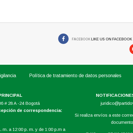
FACEBOOK
LIKE US ON FACEBOOK
gilancia
Política de tratamiento de datos personales
PRINCIPAL
NOTIFICACIONES
 36 # 28 A -24 Bogotá
juridico@partid
ecepción de correspondencia:
Si realiza envíos a este correo
documento 
. m. a 12:00 p. m. y de 1:00 p.m a