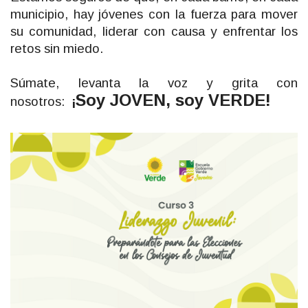
municipio, hay jóvenes con la fuerza para mover
su comunidad, liderar con causa y enfrentar los
retos sin miedo.
Súmate, levanta la voz y grita con
Soy JOVEN, soy VERDE!
nosotros:
¡
este 2025.
postularte como Candidat@ a los CMJ y CLJ
Juvenil" y completa este requisito para poder
Certificate en nuestro curso de "Liderazgo
Juventud
Escuela para Consejeros de
Ingresa aquí a nuestra