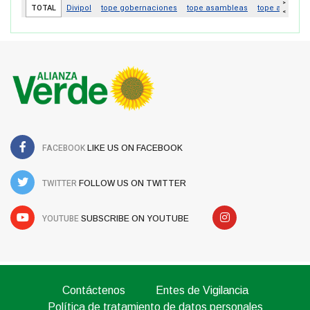
FACEBOOK
LIKE US ON FACEBOOK
TWITTER
FOLLOW US ON TWITTER
YOUTUBE
SUBSCRIBE ON YOUTUBE
Contáctenos
Entes de Vigilancia
Política de tratamiento de datos personales