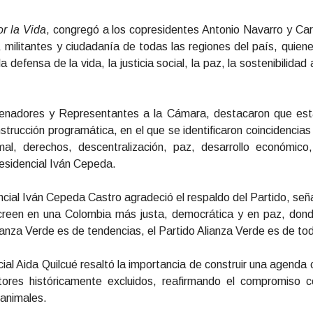
r la Vida
, congregó a los copresidentes Antonio Navarro y Caro
s, militantes y ciudadanía de todas las regiones del país, quie
a defensa de la vida, la justicia social, la paz, la sostenibilidad
Senadores y Representantes a la Cámara, destacaron que esta
nstrucción programática, en el que se identificaron coincidenci
mal, derechos, descentralización, paz, desarrollo económico,
residencial Iván Cepeda.
ncial Iván Cepeda Castro agradeció el respaldo del Partido, se
creen en una Colombia más justa, democrática y en paz, donde
lianza Verde es de tendencias, el Partido Alianza Verde es de tod
cial Aida Quilcué resaltó la importancia de construir una agenda
tores históricamente excluidos, reafirmando el compromiso c
 animales.