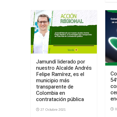
Jamundí liderado por
nuestro Alcalde Andrés
Co
Felipe Ramírez, es el
54
municipio más
co
transparente de
ce
Colombia en
en
contratación pública
0
27 Octubre 2021