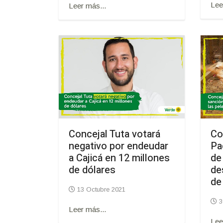
Lee
Leer más...
Concejal Tuta votará
Co
negativo por endeudar
Pa
a Cajicá en 12 millones
de
de dólares
de
de
13 Octubre 2021
3
Leer más...
Lee