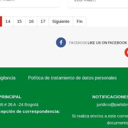
14
15
16
17
Siguiente
Fin
FACEBOOK
LIKE US ON FACEBOOK
gilancia
Política de tratamiento de datos personales
PRINCIPAL
NOTIFICACIONES
 36 # 28 A -24 Bogotá
juridico@partid
ecepción de correspondencia:
Si realiza envíos a este correo
documento 