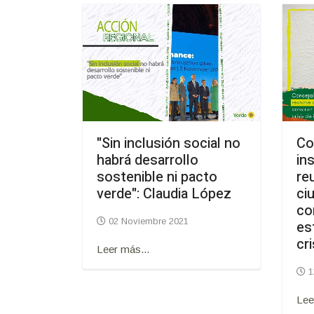
"Sin inclusión social no
Co
habrá desarrollo
ins
sostenible ni pacto
re
verde": Claudia López
ci
co
02 Noviembre 2021
es
cr
Leer más...
1
Lee