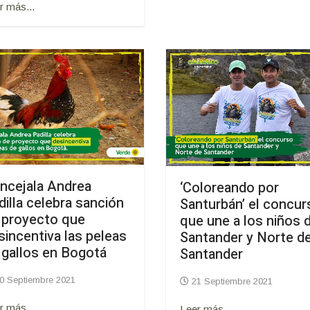
r más...
ncejala Andrea
‘Coloreando por
dilla celebra sanción
Santurbán’ el concur
 proyecto que
que une a los niños 
sincentiva las peleas
Santander y Norte d
 gallos en Bogotá
Santander
0 Septiembre 2021
21 Septiembre 2021
r más...
Leer más...