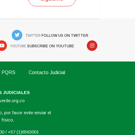
TWITTER
FOLLOW US ON TWITTER
YOUTUBE
SUBSCRIBE ON YOUTUBE
PQRS
Contacto Judicial
 JUDICIALES
overde.org.co
, por favor evite enviar el
físico.
000 / +57 (1)6563001