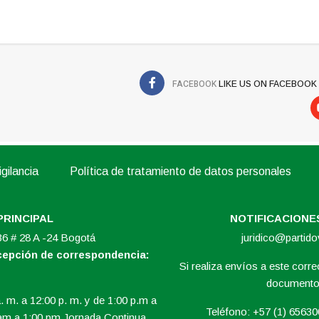
FACEBOOK
LIKE US ON FACEBOOK
gilancia
Política de tratamiento de datos personales
PRINCIPAL
NOTIFICACIONES
 36 # 28 A -24 Bogotá
juridico@partid
ecepción de correspondencia:
Si realiza envíos a este correo
documento 
. m. a 12:00 p. m. y de 1:00 p.m a
Teléfono: +57 (1) 6563
am a 1:00 pm Jornada Continua.