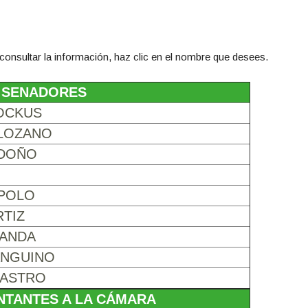
 consultar la información, haz clic en el nombre que desees.
SENADORES
OCKUS
 LOZANO
NDOÑO
 POLO
TIZ
LANDA
ANGUINO
CASTRO
NTANTES A LA CÁMARA