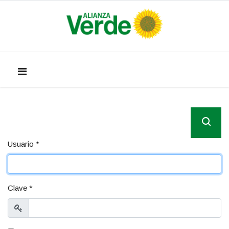
Usuario
*
Clave
*
Mostrar